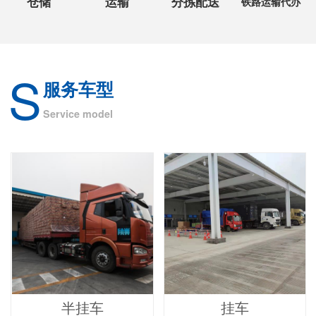
仓储
运输
分拣配送
铁路运输代办
S
服务车型
Service model
半挂车
挂车