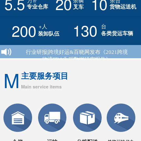
5.5
20
10
万㎡
余辆
余台
专业仓库
货物运送机
叉车
130
200
+人
台
各类货运车辆
装卸队伍
么？
行业研报|跨境好运&百晓网发布《2021跨境
物流FBA头程数据研究报告》
M
主要服务项目
Main service items